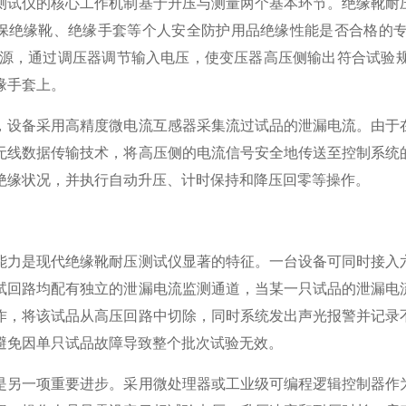
测试仪的核心工作机制基于升压与测量两个基本环节。绝缘靴耐
保绝缘靴、绝缘手套等个人安全防护用品绝缘性能是否合格的
频电源，通过调压器调节输入电压，使变压器高压侧输出符合试
缘手套上。
，设备采用高精度微电流互感器采集流过试品的泄漏电流。由于
无线数据传输技术，将高压侧的电流信号安全地传送至控制系统
绝缘状况，并执行自动升压、计时保持和降压回零等操作。
能力是现代绝缘靴耐压测试仪显著的特征。一台设备可同时接入
试回路均配有独立的泄漏电流监测通道，当某一只试品的泄漏电
作，将该试品从高压回路中切除，同时系统发出声光报警并记录
避免因单只试品故障导致整个批次试验无效。
是另一项重要进步。采用微处理器或工业级可编程逻辑控制器作