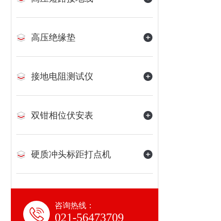
高压绝缘垫
接地电阻测试仪
双钳相位伏安表
硬质冲头标距打点机
咨询热线：
021-56473709