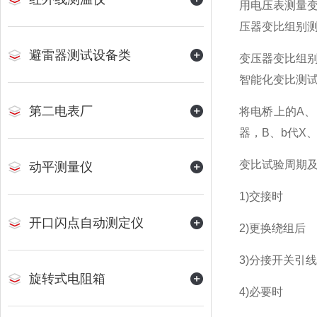
用电压表测量
压器变比组别
避雷器测试设备类
变压器变比组
智能化变比测
第二电表厂
将电桥上的A、
器，B、b代X
变比试验周期
动平测量仪
1)交接时
开口闪点自动测定仪
2)更换绕组后
3)分接开关引
旋转式电阻箱
4)必要时