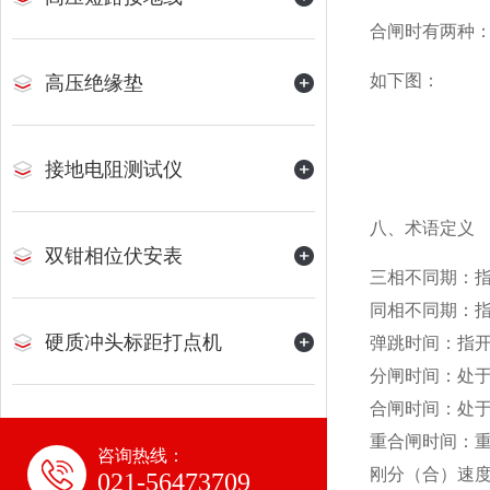
合闸时有两种
如下图：
高压绝缘垫
接地电阻测试仪
八、术语定义
双钳相位伏安表
三相不同期：
同相不同期：
硬质冲头标距打点机
弹跳时间：指
分闸时间：处
合闸时间：处
重合闸时间：
咨询热线：
刚分（合）速度
021-56473709