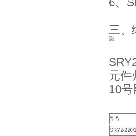
6、S
三、
SR
元件
10
型号
SRY2-220/