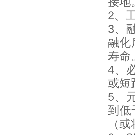
接地
2、
3、
融化
寿命
4、
或短
5、
到低
（或