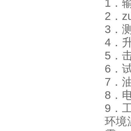
1．
2．z
3．测
4．升
5．
6．
7．油
8．
9．
环境