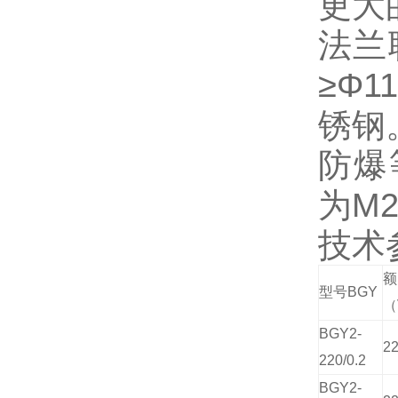
更大
法兰
≥Φ
锈钢
防爆等
为M2
技术
型号BGY
（
BGY2-
2
220/0.2
BGY2-