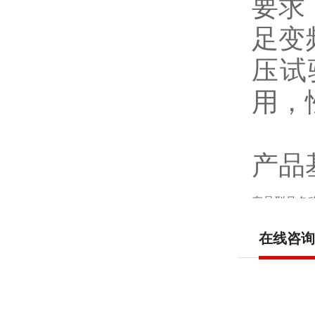
要求
足变
压试
用，
产品
产品型号名
HDBP-44/2
在线咨询
HDBP-88/2
HDBP-132/