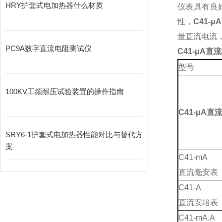
HRY护套式电加热器什么材质
仪表具有良
性，
C41-
量直流电流
PC9A数字直流电阻测试仪
C41-μA直
型号
100KV工频耐压试验装置的操作指南
C41-μA直
SRY6-1护套式电加热器性能对比与替代方
案
C41-mA
直流毫安表
C41-A
直流安培表
C41-mA.A