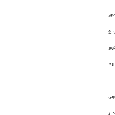
您
您
联
常
详
补