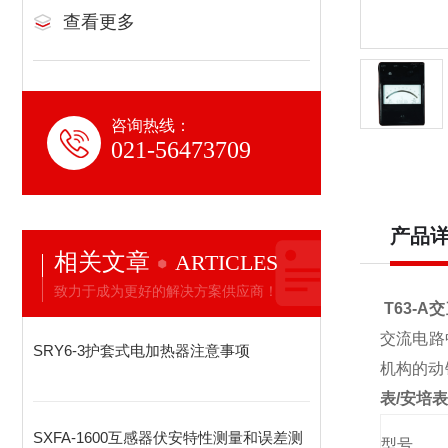
查看更多
咨询热线：
021-56473709
产品
相关文章
ARTICLES
致力于成为更好的解决方案供应商！
T63-A
交流电路
SRY6-3护套式电加热器注意事项
机构的动
表/安培表
SXFA-1600互感器伏安特性测量和误差测
型号