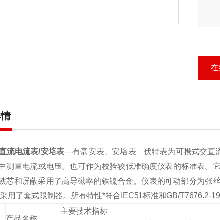
在
详情
交直流电流表/安培表
—有毫安表、安培表、伏特表为可携式交直流电磁
中测量电流或电压。也可作为校验较低准确度仪表的标准表。
铁芯和屏蔽采用了高导磁率的铁镍合金。仪表的可动部分为张丝
采用了套式限制器。所有特性*符合IEC51标准和GB/T7676.2-1
主要技术指标
产品名称