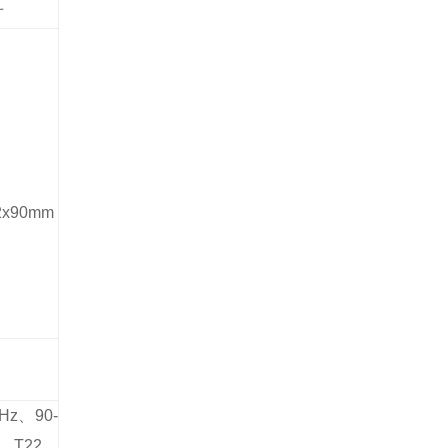
寸
2x90mm
z、90-
、T22、