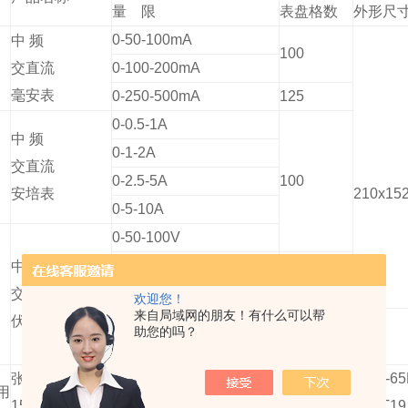
量 限
表盘格数
外形尺
0-50-100mA
中 频
100
交直流
0-100-200mA
毫安表
0-250-500mA
125
0-0.5-1A
中 频
0-1-2A
交直流
0-2.5-5A
100
安培表
210x15
0-5-10A
0-50-100V
0-75-150V
150
中 频
交直流
0-125-250V
125
欢迎您！
来自局域网的朋友！有什么可以帮
伏特表
0-150-300V
助您的吗？
150
0-300-600V
张丝机构仪表、标尺长度110mm，重量≤2kg,工作频率45-65H
用
1500Hz,被评为部省优品质,产品可做标准表之用， 可替代T19