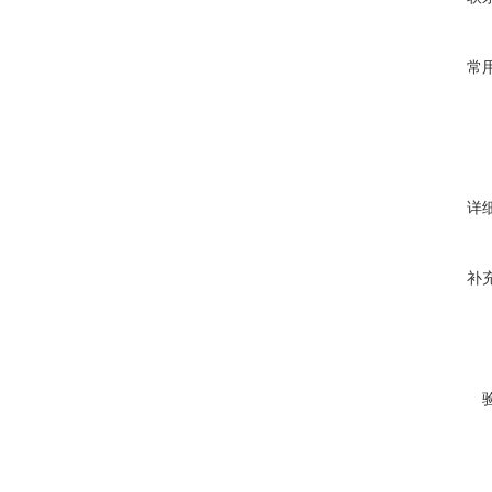
常
详
补