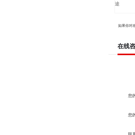
途
如果你对
在线
您
您
联