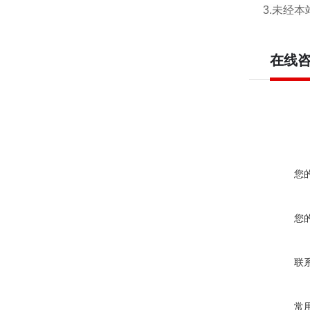
3.未经
在线
您
您
联
常