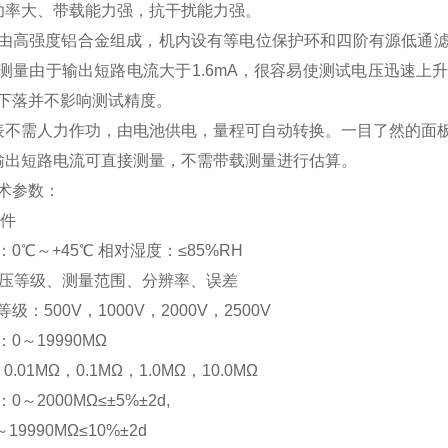
功率大、带载能力强，抗干扰能力强。
由高强度铝合金组成，机内设有等电位保护环和四阶有源低通
测量由于输出短路电流大于1.6mA，很容易使测试电压迅速上
下落并不影响测试精度。
表不需人力作功，由电池供电，量程可自动转换。一目了然的面板
输出短路电流可直接测量，不需带载测量进行估算。
术参数：
条件
0℃～+45℃ 相对湿度：≤85%RH
电压等级、测量范围、分辨率、误差
级：500V，1000V，2000V，2500V
0～19990MΩ
0.01MΩ，0.1MΩ，1.0MΩ，10.0MΩ
～2000MΩ≤±5%±2d,
～19990MΩ≤10%±2d