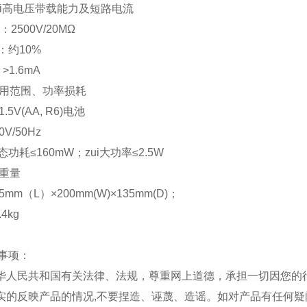
zui高电压带载能力及短路电流
2500V/20MΩ
：约10%
>1.6mA
适用范围、功率损耗
.5V(AA, R6)电池
V/50Hz
功耗≤160mW；zui大功率≤2.5W
与重量
mm（L）×200mm(W)×135mm(D)；
4kg
事项：
中华人民共和国有关法律、法规，尊重网上道德，承担一切因您的
真实的反映产品的情况,不要捏造、诬蔑、造谣。如对产品有任何疑