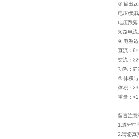
③ 输出
电压/负载：
电压跌落
短路电流: 
④ 电源
直流：8×1
交流：220
功耗：静态
⑤ 体积
体积：235
重量：<1.
留言注意
1.遵守
2.请您