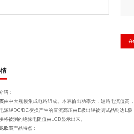
在
详情
介绍：
表
由中大规模集成电路组成。本表输出功率大，短路电流值高
电源经DC/DC变换产生的直流高压由E极出经被测试品到达L极
接将被测的绝缘电阻值由LCD显示出来。
兆欧表
产品特点：