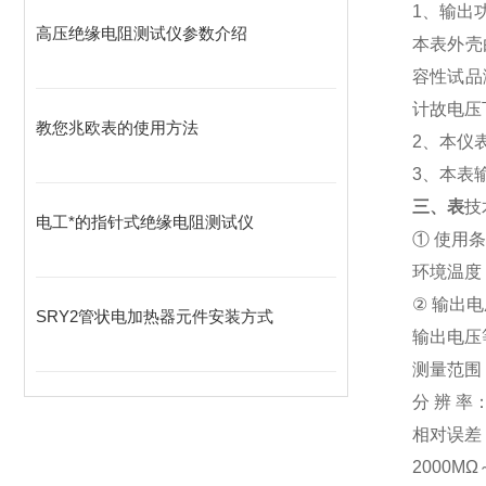
1、输出
高压绝缘电阻测试仪参数介绍
本表外壳
容性试品
计故电压
教您兆欧表的使用方法
2、本仪
3、本表
三、
表
技
电工*的指针式绝缘电阻测试仪
① 使用
环境温度：
② 输出
SRY2管状电加热器元件安装方式
输出电压等
测量范围：
分 辨 率：
相对误差：0
2000MΩ