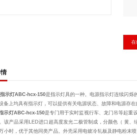
在
详情
示灯ABC-hcx-150
是指示灯具的一种。电源指示灯连续闪烁
设备上均具有指示灯，可以提供有关电源状态、故障和电源存在
示灯ABC-hcx-150
是专门用于实时监视行车、龙门吊等起重
。该产品采用LED进口超高度发光二极管制成，分颜色（ 黄、
万小时，优于其他同类产品。外壳采用电镀冷轧板及静电粉末喷