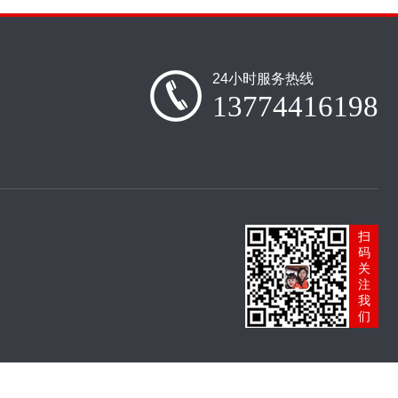
24小时服务热线
13774416198
扫
码
关
注
我
们