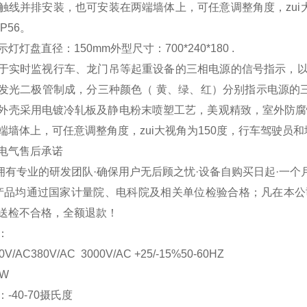
触线并排安装，也可安装在两端墙体上，可任意调整角度，zui
为IP56。
指示灯灯盘直径：150mm外型尺寸：700
于实时监视行车、龙门吊等起重设备的三相电源的信号指示，以
发光二极管制成，分三种颜色（ 黄、绿、红）分别指示电源的三
外壳采用电镀冷轧板及静电粉末喷塑工艺，美观精致，室外防腐
端墙体上，可任意调整角度，zui大视角为150度，行车驾驶员和
电气
售后承诺
有专业的研发团队·确保用户无后顾之忧·设备自购买日起·一个月
品均通过国家计量院、电科院及相关单位检验合格；凡在本公
送检不合格，全额退款！
标：
/AC380V/AC 3000V/AC +25/-15%50-60HZ
5W
-40-70摄氏度