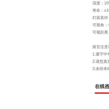
湿度：10
寿命：≥1
灯面直径
可视角：
可视距离：
留言注意
1.遵守
2.请您
3.未经
在线