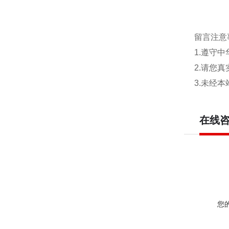
留言注意
1.遵守
2.请您
3.未经
在线
您