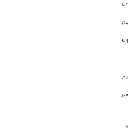
您
联
常
详
补