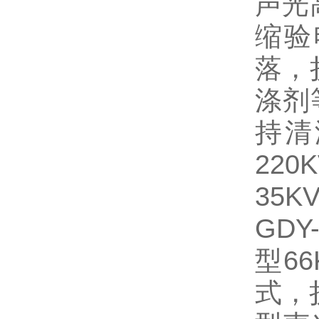
声光
缩验
落，
涤剂
持清
22
35K
GDY
型6
式，