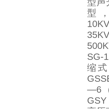
型声
型，G
10K
35K
500
SG-1
缩式
GSS
—6
GS