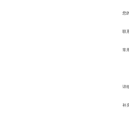
您
联
常
详
补