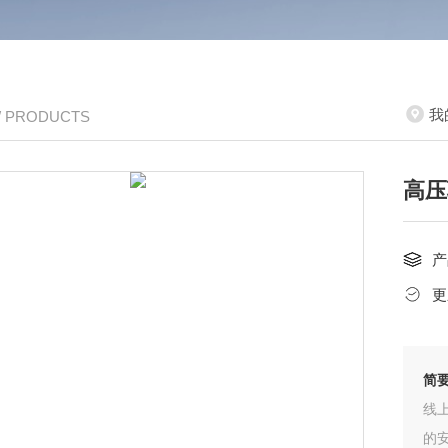
我
/ PRODUCTS
高压
产
更
简
线
的