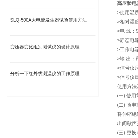
高压验电
>使用温度
SLQ-500A大电流发生器试验使用方法
>相对湿度
>电 源
>静态电流
变压器变比组别测试仪的设计原理
>工作电流
>输 出
>信号仪尺
分析一下红外线测温仪的工作原理
>信号仪重
使用方法
(一) 
(二) 
将伸缩绝
出间歇声
(三) 