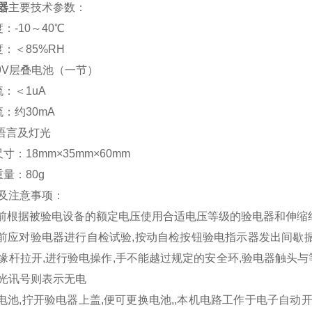
器
主要技术参数：
：-10～40℃
：＜85%RH
：9V层叠电池（一节）
：＜1uA
：约30mA
：语言及灯光
寸：18mm×35mm×60mm
量：80g
及注意事项：
使用前根据被验电设备的额定电压使用合适电压等级的验电器和伸缩
验电前应对验电器进行自检试验,按动自检按钮验电指示器发出间歇
缘杆拉开,进行验电操作,手不能越过规定的安全环,验电器触头与
光讯号则表示无电
更换电池,拧开验电器上盖,便可更换电池,,本机电路工作于电子自动