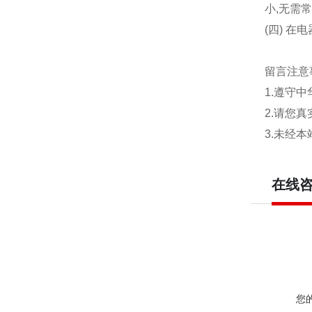
小,无需
(四)
在电
留言注意
1.遵守
2.请您
3.未经
在线
您