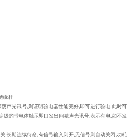
绝缘杆
振荡声光讯号,则证明验电器性能完好,即可进行验电,
此时可
等级的带电体触示即口发出间歇声光讯号,表示有电,如不发
开关,长期连续待命,有信号输入则开,无信号则自动关闭,功耗