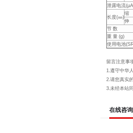
泄露电流(μA
缩
长度(㎜)
伸
节 数
重 量 (g)
使用电池(SR-
留言注意事
1.遵守中
2.请您真
3.未经本
在线咨询