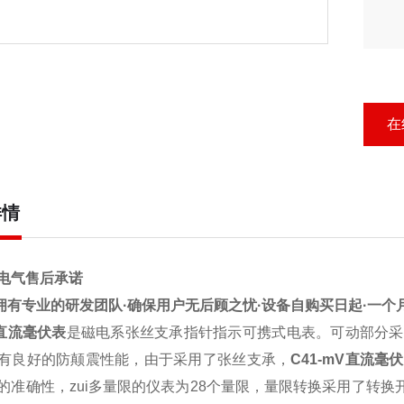
在
详情
电气
售后承诺
有专业的研发团队·确保用户无后顾之忧·设备自购买日起·一个月
V直流毫伏表
是磁电系张丝支承指针指示可携式电表。可动部分采
有良好的防颠震性能，由于采用了张丝支承，
C41-mV直流毫
的准确性，zui多量限的仪表为28个量限，量限转换采用了转换