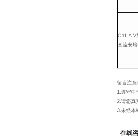
C41-A.
直流安培
留言注意
1.遵守
2.请您
3.未经
在线