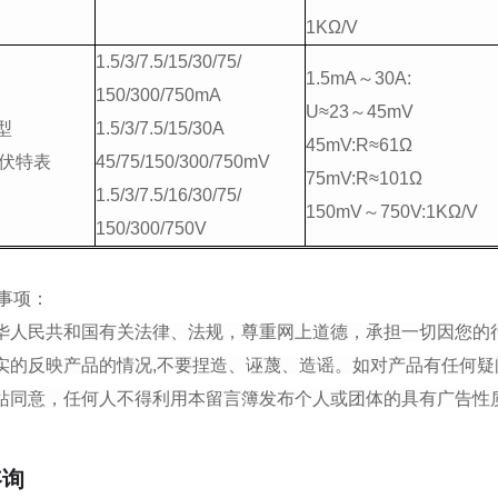
1KΩ/V
1.5/3/7.5/15/30/75/
1.5mA～30A:
150/300/750mA
U≈23～45mV
V型
1.5/3/7.5/15/30A
45mV:R≈61Ω
伏特表
45/75/150/300/750mV
75mV:R≈101Ω
1.5/3/7.5/16/30/75/
150mV～750V:1KΩ/V
150/300/750V
事项：
中华人民共和国有关法律、法规，尊重网上道德，承担一切因您的
真实的反映产品的情况,不要捏造、诬蔑、造谣。如对产品有任何疑
本站同意，任何人不得利用本留言簿发布个人或团体的具有广告
咨询