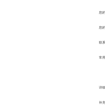
您
您
联
常
详
补