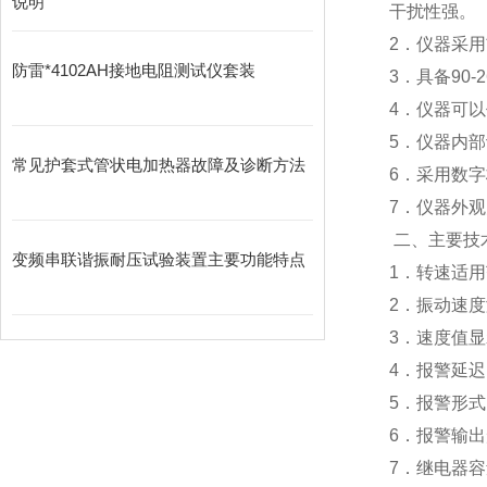
说明
干扰性强。
2．仪器采
防雷*4102AH接地电阻测试仪套装
3．具备90
4．仪器可
5．仪器内
常见护套式管状电加热器故障及诊断方法
6．采用数
7．仪器外观
二、
主要
变频串联谐振耐压试验装置主要功能特点
1．转速适用范
2．振动速度测
3．速度值显
4．报警延迟
5．报警形
6．报警输出
7．继电器容量