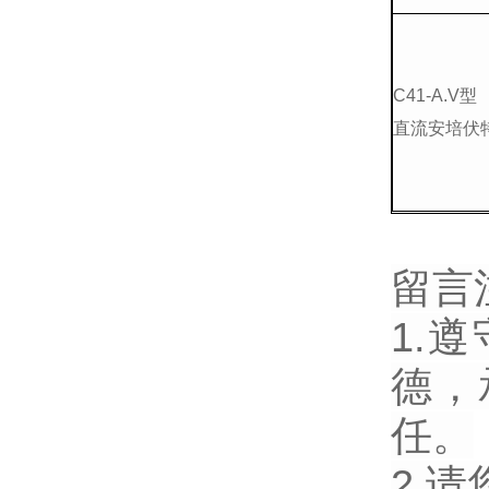
C41-A.V型
直流安培伏
留言
1.
德，
任。
2.