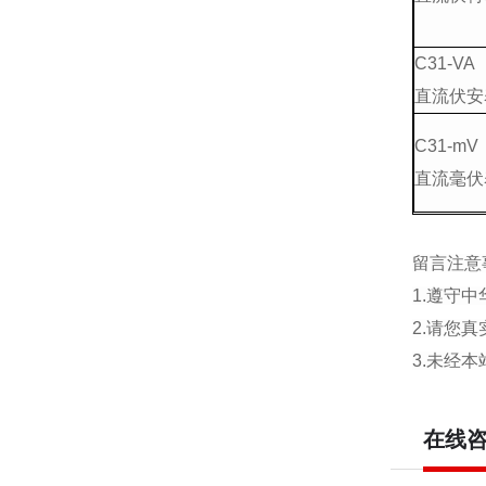
C31-VA
直流伏安
C31-mV
直流毫伏
留言注意
1.遵守
2.请您
3.未经
在线