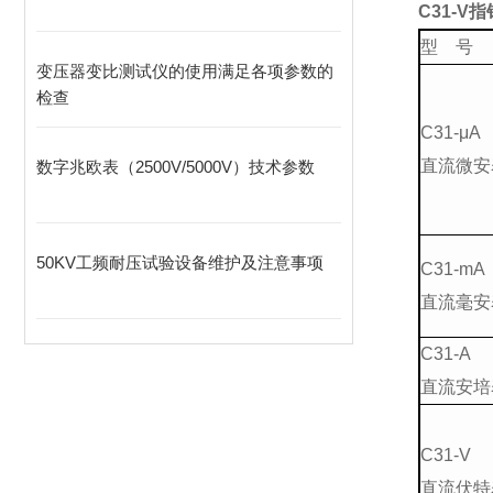
C31-V
型 号
变压器变比测试仪的使用满足各项参数的
检查
C31-μA
直流微安
数字兆欧表（2500V/5000V）技术参数
50KV工频耐压试验设备维护及注意事项
C31-mA
直流毫安
C31-A
直流安培
C31-V
直流伏特