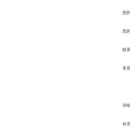
您
您
联
常
详
补