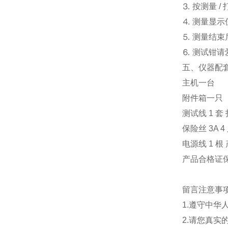
⒊ 按测量
/
⒋ 测量显
⒌ 测量结
⒍ 测试钳
五、
仪器配
主机一台
附件箱一只
测试线
1
套
保险丝
3A 4
电源线
1
根
产品合格证
留言注意事
1.遵守中
2.请您真