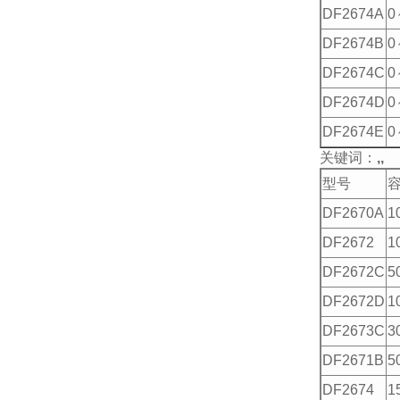
DF2674A
0
DF2674B
0
DF2674C
0
DF2674D
0
DF2674E
0
关键词：
,,
型号
DF2670A
1
DF2672
1
DF2672C
5
DF2672D
1
DF2673C
3
DF2671B
5
DF2674
1