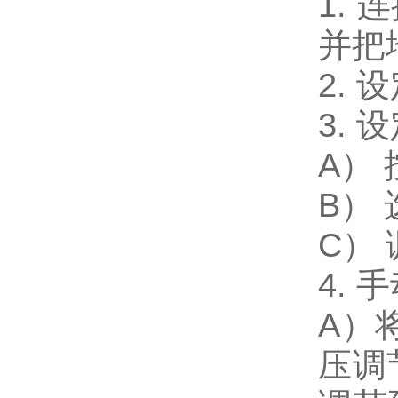
1.
并把
2.
3.
A） 
B）
C）
4. 
A）
压调