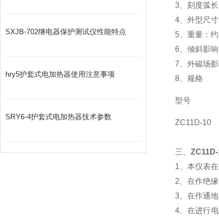
3、刻度弧长
4、外型尺寸：
SXJB-702继电器保护测试仪性能特点
5、重量：约2
6、倾斜影
7、外磁场影
hry5护套式电加热器使用注意事项
8、规格
型号
SRY6-4护套式电加热器技术参数
ZC11D-10
三、
ZC11D
1、本仪表
2、在作绝
3、在作通地
4、在进行