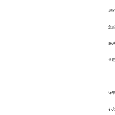
您
您
联
常
详
补