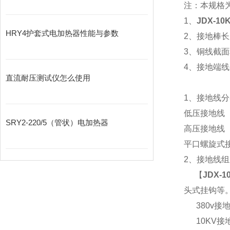
注：本规格
1、
JDX-
HRY4护套式电加热器性能与参数
2、接地棒
3、铜线截
4、接地端
直流耐压测试仪怎么使用
1、接地线
低压接地线（
SRY2-220/5（管状）电加热器
高压接地线（
平口螺旋式
2、接地线
【
JDX
头式挂钩等
380v接地
10KV接地