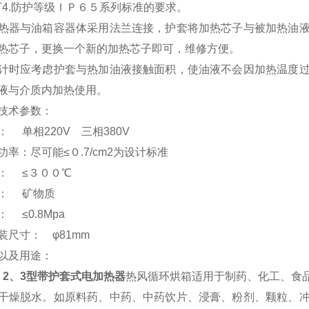
CT4.防护等级ＩＰ６５系列标准的要求。
热器与油箱容器体采用法兰连接，护套将加热芯子与被加热油
热芯子，更换一个新的加热芯子即可，维修方便。
计时应考虑护套与热加油液接触面积，使油液不会因加热温度
液与介质内加热使用。
技术参数：
 单相220V 三相380V
率：尽可能≤０.7/cm2为设计标准
： ≤３００℃
： 矿物质
 ≤0.8Mpa
装尺寸： φ81mm
以及用途：
1、2、3型带护套式电加热器
热风循环烘箱适用于制药、化工、食
干燥脱水。如原料药、中药、中药饮片、浸膏、粉剂、颗粒、