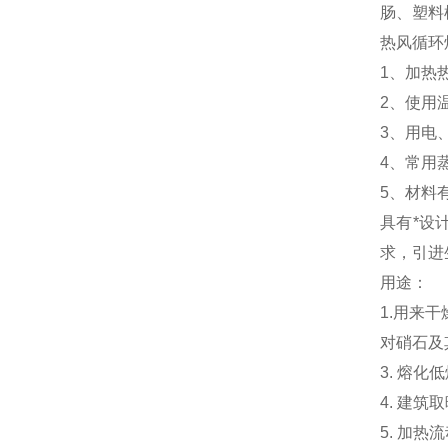
肠、塑料
热风循环
1、加热
2、使用温
3、用电
4、常用蒸
5、材料
具有*设
求，引进
用途：
1.用来
对硝石及
3. 熔
4. 建筑
5. 加