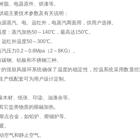
树脂、电器原件、烘漆等。
烘箱主要技术参数及有关说明：
热源蒸汽、电、远红外，电蒸汽两面用，供用户选择。
度：蒸汽加热50～140℃，最高达150℃。
、远红外温度50～300℃。
汽压力0.2～0.8Mpa（2～8KG）。
有碳钢、铝板和不锈钢三种。
计的强鼓风循环系统确保了温度的稳定性，控温系统采用数显
生产线配套可为用户设计定制。
干燥木材、纸张、印染、油漆余等。
其它盐类物质的熔融加热。
化低熔点合金，如铅炉、熔锡炉等。
取暖。
热流动空气和静止空气。