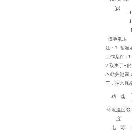
(ρ)
1
1
接地电压
注：1. 基准
工作条件:Rh 
2.取决于R的测
本站关键词
三．技术规
功 能
环境温度湿
度
电 源