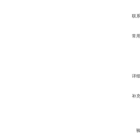
联
常
详
补