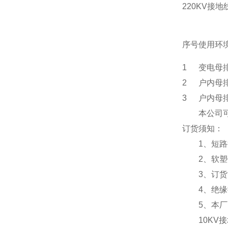
220KV接地
序号
使用环
1
变电母
2
户内母
3
户内母
本公司
订货须知：
1、短路接
2、软塑铜
3、订货时
4、绝缘操
5、本厂配
10KV接