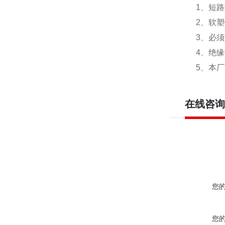
1、短路接
2、软塑铜
3、必须说
4、绝缘操
5、本厂配
在线咨询
您
您