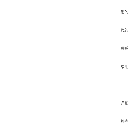
您
您
联
常
详
补