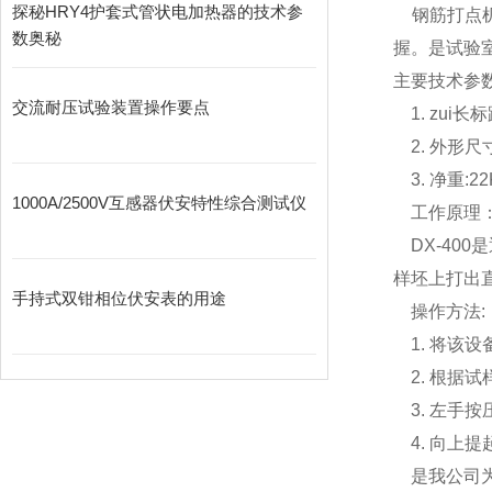
探秘HRY4护套式管状电加热器的技术参
钢筋打点机(
数奥秘
握。是试验
主要技术参
交流耐压试验装置操作要点
1. zui长标
2. 外形尺寸(
3. 净重:2
1000A/2500V互感器伏安特性综合测试仪
工作原理
DX-40
样坯上打出直
手持式双钳相位伏安表的用途
操作方法:
1. 将该设
2. 根据
3. 左手按
4. 向上提
是我公司为