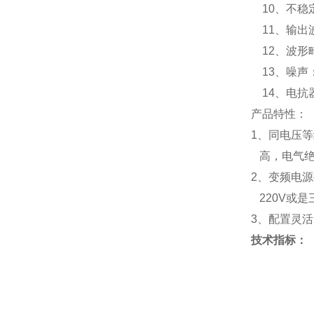
10、不稳定
11、输出
12、波形畸
13、噪声： 
14、电抗器
产品特性：
1、同电压
高，电气绝
2、变频电
220V或是
3、配置灵
技术指标：