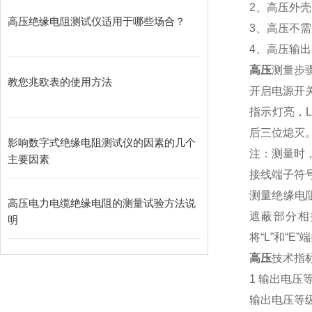
2、高压外
高压绝缘电阻测试仪适用于哪些场合？
3、高压不
4、高压输
高压
测量步
教您兆欧表的使用方法
开启电源开关
指示灯亮，
后三位熄灭。
影响数字式绝缘电阻测试仪的因素的几个
注：测量时
主要因素
接线端子符
测量绝缘电阻
高压电力电缆绝缘电阻的测量试验方法说
遮蔽部分相
明
将“L”和“
高压
技术指
1 输出电
输出电压等级：