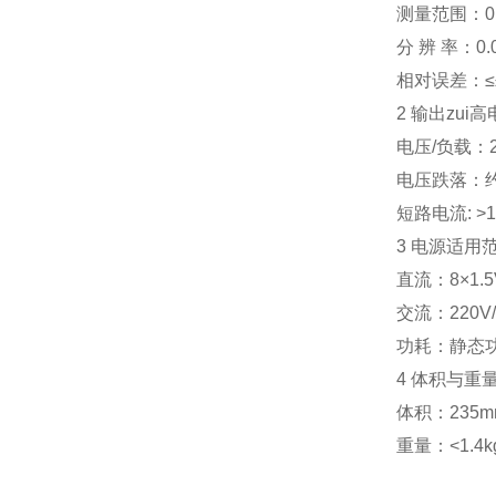
测量范围：0～
分 辨 率：0.
相对误差：≤±
2 输出zui
电压/负载：25
电压跌落：约
短路电流: >1
3 电源适用
直流：8×1.
交流：220V/
功耗：静态功耗
4 体积与重
体积：235mm
重量：<1.4k