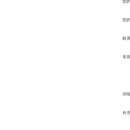
您
您
联
常
详
补