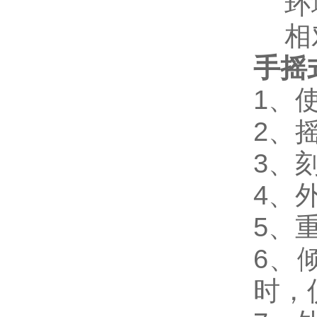
环境
相对
手摇
1、
2、摇
3、
4、外
5、重
6、
时，