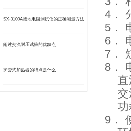
3． 
4． 
SX-3100A接地电阻测试仪的正确测量方法
5． 
6．
阐述交流耐压试验的优缺点
7． 
8．
护套式加热器的特点是什么
直流
交流：
功耗
9．