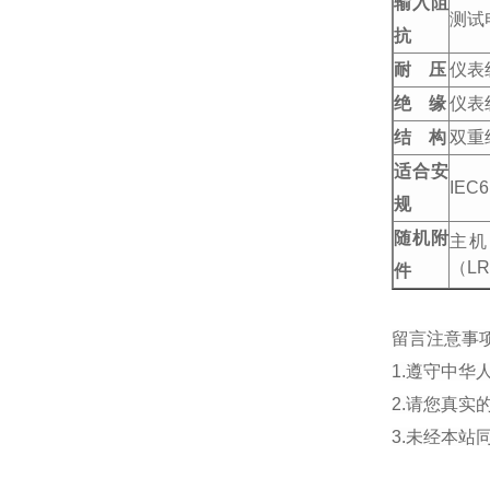
输入阻
测试
抗
耐 压
仪表
绝 缘
仪表
结 构
双重
适合安
IEC
规
随机附
主机
（L
件
留言注意事
1.遵守中
2.请您真
3.未经本