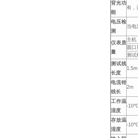
背光功
有，
能
电压检
当电
测
主机：
仪表质
圆口
量
测试
测试线
1.5m
长度
电流钳
2m
线长
工作温
-10
湿度
存放温
-10
湿度