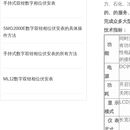
手持式双钳数字相位伏安表
力、石化、
的
、的服务
完成众多大
SMG2000E数字双钳相位伏安表的具体操
技术指标：
作方法
同时
功
有功
性电
能
手持式数字双钳相位伏安表的所有方法
的接
DC9
电
源
ML12数字双钳相位伏安表
开启
功
关闭
耗
LCD
显示
模式
长宽厚
仪表
尺寸