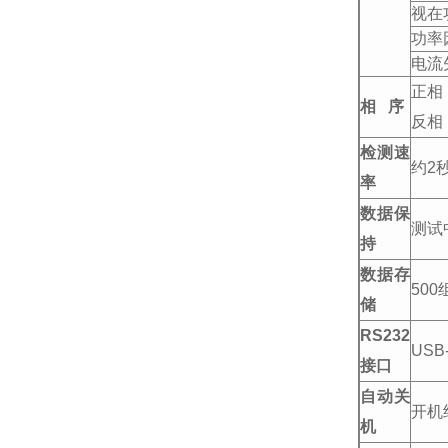
视在功
功率因
电流
正相
相 序
反相
检测
速
约2秒
率
数据保
测试
持
数据存
500
储
RS232
US
接口
自动关
开机
机