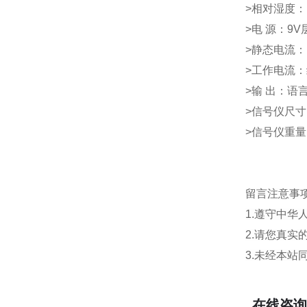
>相对湿度：
>电 源：9
>静态电流：
>工作电流：
>输 出：语
>信号仪尺寸：
>信号仪重量
留言注意事
1.遵守中
2.请您真
3.未经本
在线咨询