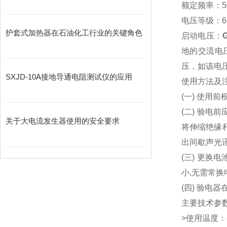
额定频率：5
电压等级：6K
护套式加热器在石油化工行业的关键角色
启动电压：
地的交流电
压，如该电压
SXJD-10A接地导通电阻测试仪的应用
使用方法及
(一) 使
(二) 验电
关于大电流发生器使用的安全要求
将伸缩绝缘
出间歇声光
(三) 更换
小,无需常换
(四) 验
主要技术参
>使用温度：-