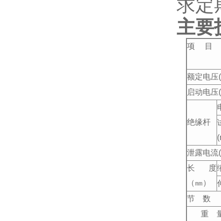
求定
主要
项
目
额定电压(
启动电压(
绝缘杆
(
泄露电流(
长度
（㎜）
节
数
重
量