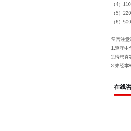
（4）11
（5）22
（6）50
留言注意
1.遵守
2.请您
3.未经
在线