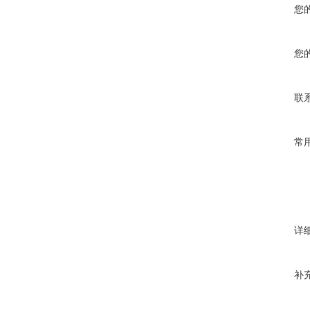
您
您
联
常
详
补