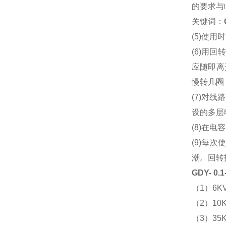
的要求与
关键词：
(5)使
(6)用
应随即离
慢转几圈
(7)对
设的多层
(8)在
(9)每
潮。回转
GDY- 
（1）6K
（2）10
（3）35