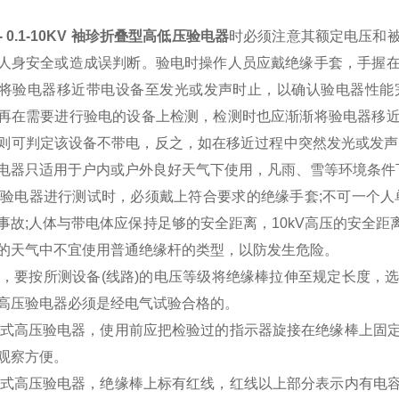
- 0.1-10KV 袖珍折叠型高低压验电器
时必须注意其额定电压和
人身安全或造成误判断。验电时操作人员应戴绝缘手套，手握
将验电器移近带电设备至发光或发声时止，以确认验电器性能
再在需要进行验电的设备上检测，检测时也应渐渐将验电器移
则可判定该设备不带电，反之，如在移近过程中突然发光或发声
电器只适用于户内或户外良好天气下使用，凡雨、雪等环境条件
高压验电器进行测试时，必须戴上符合要求的绝缘手套;不可一个
事故;人体与带电体应保持足够的安全距离，10kV高压的安全距离
的天气中不宜使用普通绝缘杆的类型，以防发生危险。
用前，要按所测设备(线路)的电压等级将绝缘棒拉伸至规定长度
高压验电器必须是经电气试验合格的。
回转式高压验电器，使用前应把检验过的指示器旋接在绝缘棒上固
观察方便。
电容式高压验电器，绝缘棒上标有红线，红线以上部分表示内有电