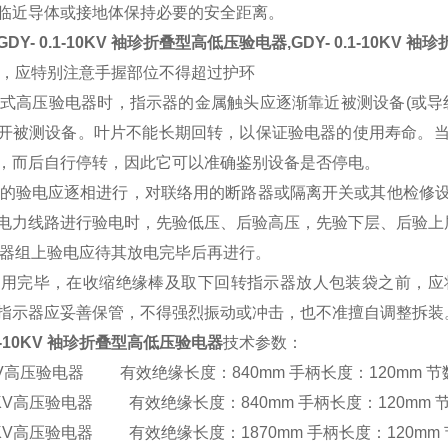
临近导体或接地体保持必要的安全距离。
GDY- 0.1-10KV 袖珍折叠型高低压验电器,GDY- 0.1-10KV
用时，应特别注意手握部位不得超过护环
回转式高压验电器时，指示器的金属触头应逐渐靠近被测设备(或
开被测设备。叶片不能长期回转，以保证验电器的使用寿命。
，而后自行停转，因此它可以准确鉴别设备是否停电。
线路的验电应逐相进行，对联络用的断路器或隔离开关或其他检修
电力线路进行验电时，先验低压、后验高压，先验下层、后验上
电容器组上验电应待其放电完毕后再进行。
次使用完毕，在收缩绝缘棒及取下回转指示器放人包装袋之前，
指示器应妥善保管，不得强烈振动或冲击，也不准擅自调整拆装
0.1-10KV 袖珍折叠型高低压验电器
技术参数：
V高压验电器 有效绝缘长度：840mm 手柄长度：120mm 节
KV高压验电器 有效绝缘长度：840mm 手柄长度：120mm 节
KV高压验电器 有效绝缘长度：1870mm 手柄长度：120mm 