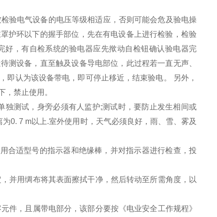
被检验电气设备的电压等级相适应，否则可能会危及验电操
在罩护环以下的握手部位，先在有电设备上进行检验，检验
完好，有自检系统的验电器应先揿动自检钮确认验电器完
近待测设备，直至触及设备导电部位，此过程若一直无声、
，即认为该设备带电，即可停止移近，结束验电。 另外，
下，禁止使用。
人单独测试，身旁必须有人监护;测试时，要防止发生相间或
为0. 7 m以上.室外使用时，天气必须良好，雨、雪、雾及
，选用合适型号的指示器和绝缘棒，并对指示器进行检查，投
定，并用绸布将其表面擦拭干净，然后转动至所需角度，以
容元件，且属带电部分，该部分要按《电业安全工作规程》