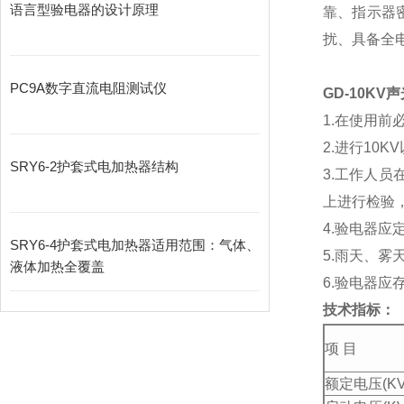
语言型验电器的设计原理
靠、指示器
扰、具备全
PC9A数字直流电阻测试仪
GD-10K
1.在使用
2.进行1
SRY6-2护套式电加热器结构
3.工作人
上进行检验
4.验电器
SRY6-4护套式电加热器适用范围：气体、
5.雨天、雾
液体加热全覆盖
6.验电器
技术指标：
项 目
额定电压(KV