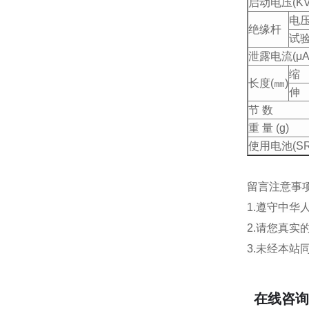
启动电压(KV
电压
绝缘杆
试验
泄露电流(μA
缩
长度(㎜)
伸
节 数
重 量 (g)
使用电池(SR-
留言注意事
1.遵守中
2.请您真
3.未经本
在线咨询