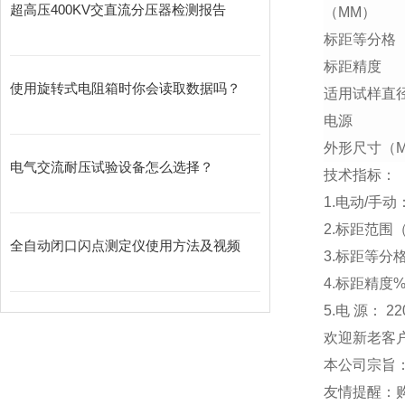
超高压400KV交直流分压器检测报告
（MM）
标距等分格
标距精度
使用旋转式电阻箱时你会读取数据吗？
适用试样直
电源
外形尺寸（
电气交流耐压试验设备怎么选择？
技术指标：
1.电动/手动
2.标距范围（
全自动闭口闪点测定仪使用方法及视频
3.标距等分格
4.标距精度%
5.电 源： 2
欢迎新老客
本公司宗旨
友情提醒：