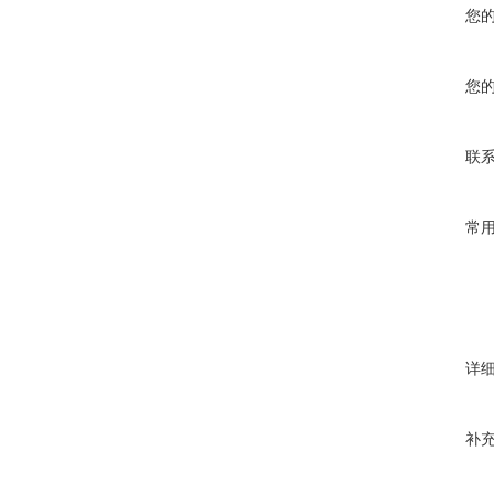
您
您
联
常
详
补