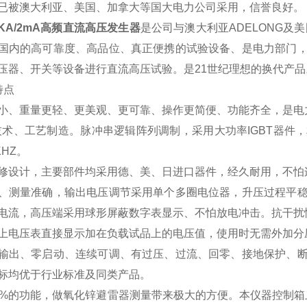
已被澳大利亚、美国、加拿大等国大电力公司采用，信誉良好。
20KA/2mA高频直流高压发生器
是公司与澳大利亚ADELONG及美
国内的高可靠度、高品位、真正便携的试验设备、是电力部门
压器、开关等设备进行直流高压试验。是21世纪理想的换代产品
特点
小、重量更轻、更美观、更可靠、操作更简便、功能齐全，是电
技术、工艺制造。脉冲串逻辑阵列调制，采用大功率IGBT器件
KHZ。
修设计，主要部件均采用德、美、日进口器件，经久耐用，不怕
、测量准确，输出电压调节采用单个多圈电位器，升压过程平
电流，高压端采用球形屏蔽数字表显示、不怕放电冲击。抗干扰
上电压表直接显示加在负载试品上的电压值，使用时无需外加分
输出、零启动、连续可调、有过压、过流、回零、接地保护、
标均优于行业标准及同类产品。
5%的功能，做氧化锌避雷器测量带来极大的方便。本仪器控制箱上