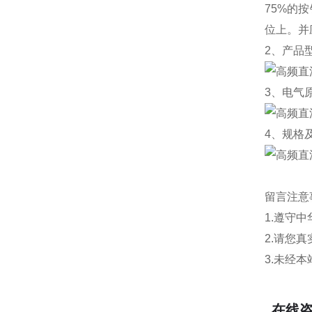
75%的
位上。并
2、产品
3、电气
4、
规格
留言注意
1.遵守
2.请您
3.未经
在线