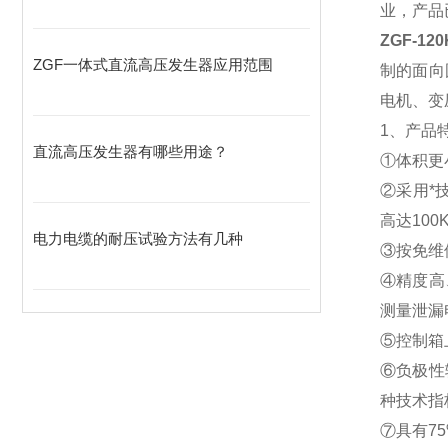
业，产品
ZGF-1
ZGF一体式直流高压发生器应用范围
制的面向
电机、变
1、
产品
直流高压发生器有哪些用途？
①体积更
②采用*
高达100
电力电缆的耐压试验方法有几种
③按免维
④精度高
测量泄漏
⑤控制箱
⑥负极性
种技术指
⑦具有7