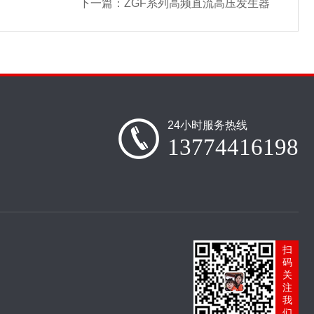
下一篇：
ZGF系列高频直流高压发生器
24小时服务热线
13774416198
扫
码
关
注
我
们