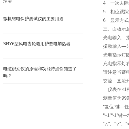
指南
4．一次去除
5．相位跟踪精
微机继电保护测试仪的主要用途
6．显示方
三、
面板示
光电输入―
SRY6型风电齿轮箱用护套电加热器
振动输入―
光电指示灯
充电指示灯
电缆识别仪的原理和功能特点你知道了
请注意当蓄
吗？
交流－直流开
仪表在×1档
测量值为99
“复位”键―
“+1”“-1”
“∧”、“∨”