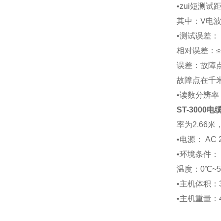
•zui短测
其中：V电
•测试误差：
相对误差：≤
误差：故障点
故障点在千米
•读数分辨率：
ST-3000
率为2.66
•电源： AC 2
•环境条件：
温度：0℃~5
•主机体积：3
•主机重量：4