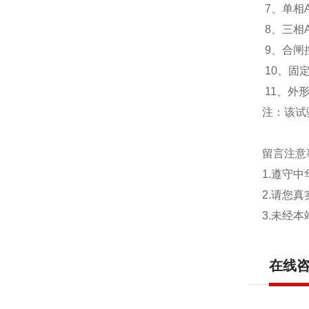
7、单相
8、三相
9、合闸
10、固定
11、外形尺
注：该试
留言注意
1.遵守
2.请您
3.未经
在线