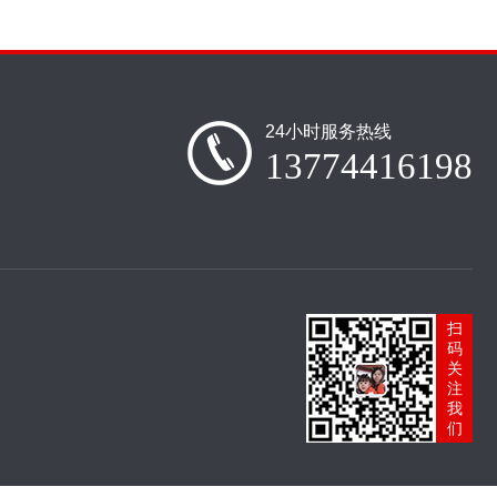
24小时服务热线
13774416198
扫
码
关
注
我
们