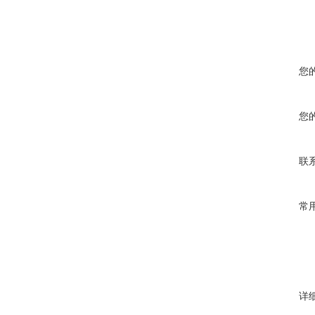
您
您
联
常
详