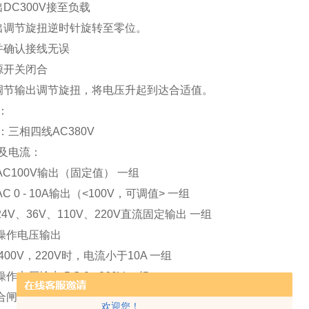
DC300V接至负载
出调节旋扭逆时针旋转至零位。
并确认接线无误
源开关闭合
调节输出调节旋扭，将电压升起到达合适值。
：
：三相四线AC380V
及电流：
C100V输出（固定值） 一组
C 0 - 10A输出（<100V，可调值> 一组
4V、36V、110V、220V直流固定输出 一组
操作电压输出
 400V，220V时，电流小于10A 一组
作电压输出 DC 0 - 260V 一组
闸电源输出DC 0 -250V（300A，短时工作） 一组
欢迎您！