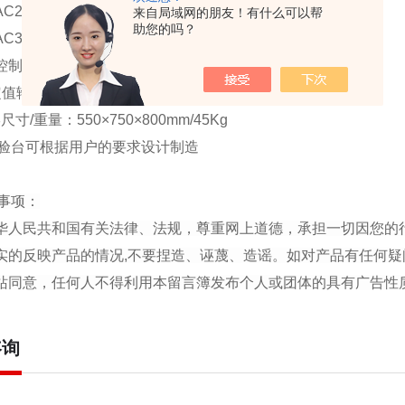
AC220V输出（固定值，插座形式） 二组
来自局域网的朋友！有什么可以帮
助您的吗？
AC380V输出（固定值，接线柱） 一组
控制接点⑤、⑧分闸控制接点⑥、⑦
值输出：DC24V、36V、110V
寸/重量：550×750×800mm/45Kg
验台可根据用户的要求设计制造
事项：
中华人民共和国有关法律、法规，尊重网上道德，承担一切因您的
真实的反映产品的情况,不要捏造、诬蔑、造谣。如对产品有任何疑
本站同意，任何人不得利用本留言簿发布个人或团体的具有广告性
咨询