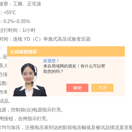
波形：工频、正弦波
<55℃
.2%~0.35%
过行时间：1/小时
时间：连续 YD（C）串激式高压试验变压器:
：
前，应将试验变压器的高压尾“ ┻ "端可靠接地，
欢迎您！
及人身与设备的安全。
来自局域网的朋友！有什么可以帮
助您的吗？
前必须熟悉试验变压器与电源控制箱的电气原理及使用方法。
线图接线。
备工作和安全措施就绪，空试一次设备。
被试品。
电源，控制箱(台)电源指示灯亮。
下合闸按钮，合闸指示灯亮。
针均匀加压，注视电压表到达的阶段电压幅值及被试品情况直至