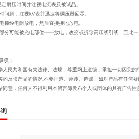
规定耐压时间并注视电流表及被试品。
压时间到，注视kV表并迅速将调压器回零。
放电棒经电阻放电，然后直接接地放电。
压部分可能被充电部位一一放电，改变或拆除高压线引线，至此一次
事项：
中华人民共和国有关法律、法规，尊重网上道德，承担一切因您的
真实的反映产品的情况,不要捏造、诬蔑、造谣。如对产品有任何疑
本站同意，任何人不得利用本留言簿发布个人或团体的具有广告
咨询