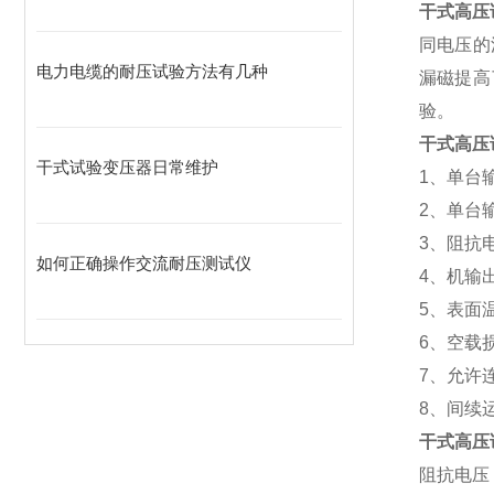
干式高压
同电压的
电力电缆的耐压试验方法有几种
漏磁提高
验。
干式高压
干式试验变压器日常维护
1、单台输
2、单台输
3、阻抗电
如何正确操作交流耐压测试仪
4、机输
5、表面温
6、空载损
7、允许
8、间续
干式高压
阻抗电压