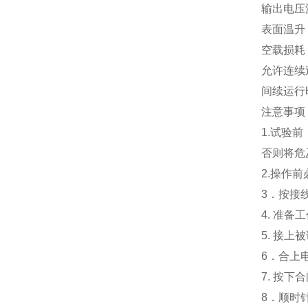
输出电压
表面温升：
空载损耗：0
允许连续
间续运行
注意事项
1.试验
否则将危
2.操作
3．按接
4. 准
5. 接上
6．合上
7. 按
8．顺时