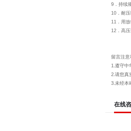
9．持续
10．耐
11．用
12．高
留言注意
1.遵守
2.请您
3.未经
在线