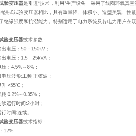
试验变压器
是引进*技术，利用*生产设备，采用了线圈环氧真
油浸式试验变压器相比，具有重量轻、体积小、造型美观、性
了绝缘强度和抗湿能力。特别适用于电力系统及各电力用户在
试验变压器
技术参数：
出电压：50－150kV；
出电压：1.5－25kVA；
压：4.5%～8%；
出电压波形:工频 正弦波；
升:<55℃；
耗:0.2%～0.35%；
连续运行时间:2小时；
运行时间:连续。
试验变压器
技术指标：
：12%