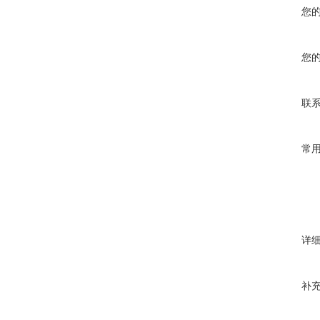
您
您
联
常
详
补