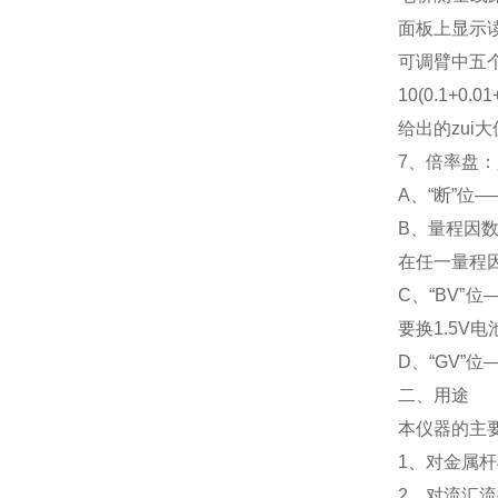
面板上显示
可调臂中五
10(0.1+0.01
给出的zui大值
7、倍率盘
A、“断”
B、量程因数：“1
在任一量程
C、“BV
要换1.5V电
D、“GV
二、
用途
本仪器的主
1、对金属
2、对流汇