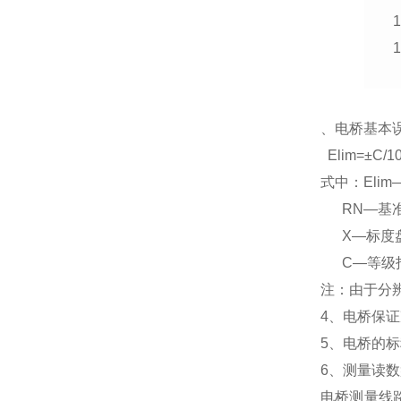
1
1
、电桥基本
Elim=±C/1
式中：Eli
RN—基
X—标度盘
C—等级
注：由于分
4、电桥保证
5、电桥的标
6、测量读
电桥测量线