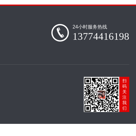
24小时服务热线
13774416198
扫
码
关
注
我
们