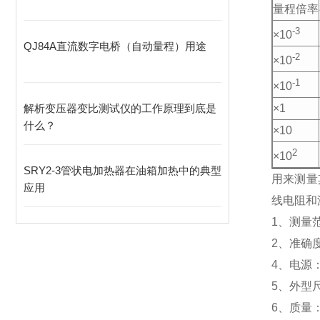
量程倍率
-3
×10
QJ84A直流数字电桥（自动量程）用途
-2
×10
-1
×10
解析变压器变比测试仪的工作原理到底是
×1
什么？
×10
2
×10
SRY2-3管状电加热器在油箱加热中的典型
用来测量
应用
线电阻和
1、测量范围
2、准确度
4、电源：
5、外型尺
6、质量：