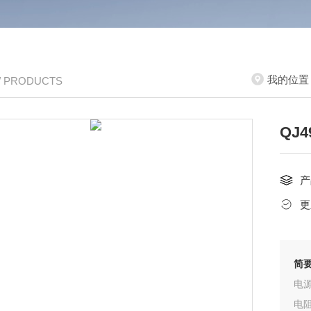
我的位置
/ PRODUCTS
QJ
产
更
简
电
电