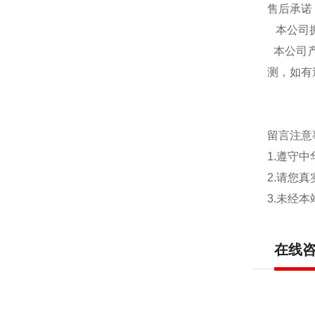
售后承诺
本公司拥
本公司产
测，如有
留言注意
1.遵守
2.请您
3.未经
在线