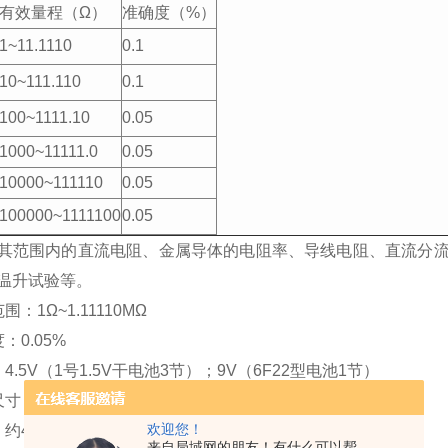
有效量程（Ω）
准确度（%）
1~11.1110
0.1
10~111.110
0.1
100~1111.10
0.05
1000~11111.0
0.05
10000~111110
0.05
100000~1111100
0.05
其范围内的直流电阻、金属导体的电阻率、导线电阻、直流分
温升试验等。
：1Ω~1.11110MΩ
：0.05%
4.5V（1号1.5V干电池3节）；9V（6F22型电池1节）
寸：314×265×165（mm）
欢迎您！
约4.5kg
来自局域网的朋友！有什么可以帮