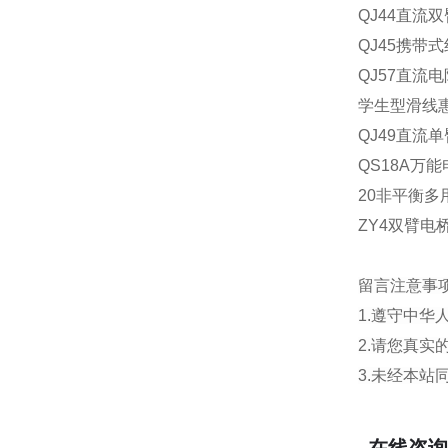
QJ44直流双
QJ45携带式
QJ57直流电阻
学生型滑线惠期
QJ49直流单
QS18A万能电
20非平衡多
ZY4双臂电
留言注意事
1.遵守中
2.请您真
3.未经本