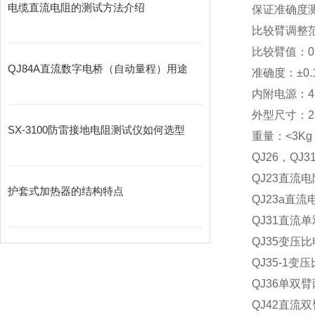
电缆直流电阻的测试方法介绍
保证准确度测量
比较臂调整范围：
比较臂值：0.0
QJ84A直流数字电桥（自动量程）用途
准确度：±0.
内附电源：4
外型尺寸：23
SX-3100防雷接地电阻测试仪如何选型
重量：<3Kg
QJ26，QJ3
QJ23直流电
护套式加热器的结构特点
QJ23a直流
QJ31直流单
QJ35变压比
QJ35-1变压
QJ36单双
QJ42直流双